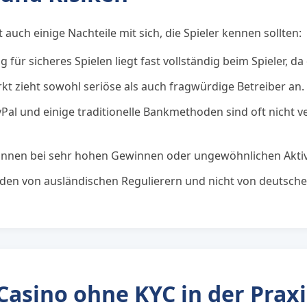
auch einige Nachteile mit sich, die Spieler kennen sollten:
für sicheres Spielen liegt fast vollständig beim Spieler, 
 zieht sowohl seriöse als auch fragwürdige Betreiber an. L
Pal und einige traditionelle Bankmethoden sind oft nicht v
nnen bei sehr hohen Gewinnen oder ungewöhnlichen Aktivi
rden von ausländischen Regulierern und nicht von deutsch
 Casino ohne KYC in der Praxi