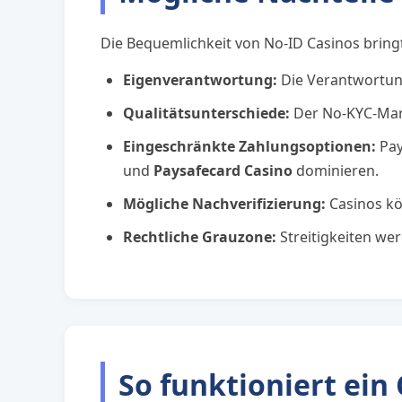
Die Bequemlichkeit von No-ID Casinos bringt 
Eigenverantwortung:
Die Verantwortung 
Qualitätsunterschiede:
Der No-KYC-Markt
Eingeschränkte Zahlungsoptionen:
Pay
und
Paysafecard Casino
dominieren.
Mögliche Nachverifizierung:
Casinos kö
Rechtliche Grauzone:
Streitigkeiten we
So funktioniert ein