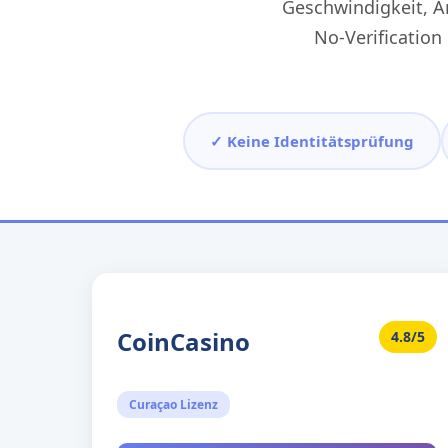
Geschwindigkeit, A
No-Verification
✓ Keine Identitätsprüfung
CoinCasino
4.8/5
Curaçao Lizenz