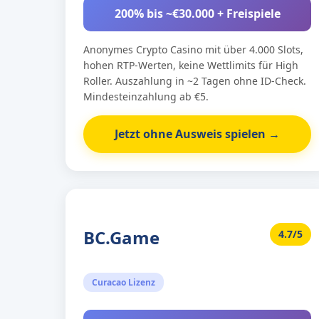
200% bis ~€30.000 + Freispiele
Anonymes Crypto Casino mit über 4.000 Slots,
hohen RTP-Werten, keine Wettlimits für High
Roller. Auszahlung in ~2 Tagen ohne ID-Check.
Mindesteinzahlung ab €5.
Jetzt ohne Ausweis spielen →
BC.Game
4.7/5
Curacao Lizenz