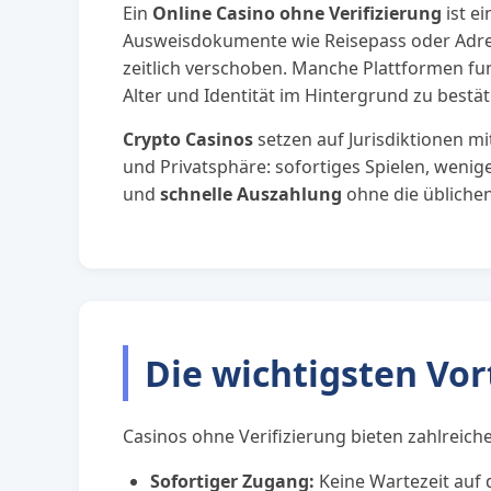
Ein
Online Casino ohne Verifizierung
ist e
Ausweisdokumente wie Reisepass oder Adres
zeitlich verschoben. Manche Plattformen fu
Alter und Identität im Hintergrund zu bestät
Crypto Casinos
setzen auf Jurisdiktionen mi
und Privatsphäre: sofortiges Spielen, wen
und
schnelle Auszahlung
ohne die übliche
Die wichtigsten Vor
Casinos ohne Verifizierung bieten zahlreich
Sofortiger Zugang:
Keine Wartezeit auf